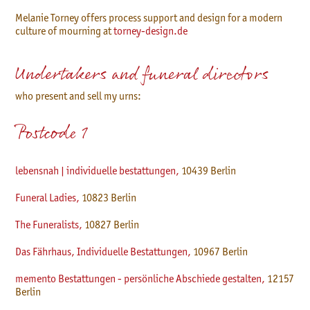
Melanie Torney offers process support and design for a modern
culture of mourning at
torney-design.de
Undertakers and funeral directors
who present and sell my urns:
Postcode 1
lebensnah | individuelle bestattungen,
10439 Berlin
Funeral Ladies,
10823 Berlin
The Funeralists,
10827
Berlin
Das Fährhaus, Individuelle Bestattungen,
10967
Berlin
memento Bestattungen - persönliche Abschiede gestalten,
12157
Berlin